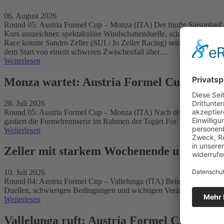
06. August 2026
Round 05: Austria Formel Cup – Monza (ITA) Der fünfte Saisonlauf 
Kurs auszeichnet: spektakuläre Windschattenduelle, schwierige Wett
Race konnte Sandro Zeller (SUI / Jo Zeller Racing) seine Führung in 
dem Start von einem schweren Zwischenfall über…
Weiterlesen
Monza wartet: Austria Formel Cup gastie
28. Juli 2026
Round 05: Austria Formel Cup – Monza (ITA) Nach dem erfolgreichen
gastiert die Formelrennserie im Rahmen der Topjet For…
Weiterlesen
Zeller mit starkem Wochenende und neuer
10. Juli 2026
Round 04: Austria Formel Cup – Vallelunga (ITA) Beim vierten Saiso
Duellen, schwierigen Bedingungen und wichtigen Verän…
Weiterlesen
Vallelunga ruft: Austria Formel Cup kehr