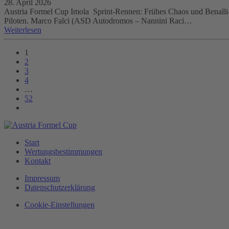
28. April 2026
Austria Formel Cup Imola Sprint-Rennen: Frühes Chaos und Benalli-P
Piloten. Marco Falci (ASD Autodromos – Nannini Raci…
Weiterlesen
1
2
3
4
…
52
Start
Wertungsbestimmungen
Kontakt
Impressum
Datenschutzerklärung
Cookie-Einstellungen