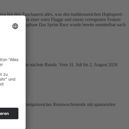
a bot den Zuschauern alles, was den traditionsreichen Highspeed-
Sprint Race mit einer roten Flagge und einem verregneten Feature
bulenter Anfangsphase Das Sprint Race wurde bereits unmittelbar nach
nde Juli in die nächste Runde. Vom 31. Juli bis 2. August 2026
e Zuschauer ein ereignisreiches Rennwochenende mit spannenden