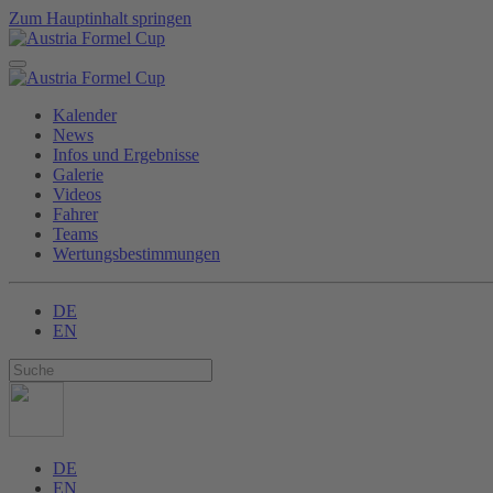
Zum Hauptinhalt springen
Kalender
News
Infos und Ergebnisse
Galerie
Videos
Fahrer
Teams
Wertungsbestimmungen
DE
EN
DE
EN