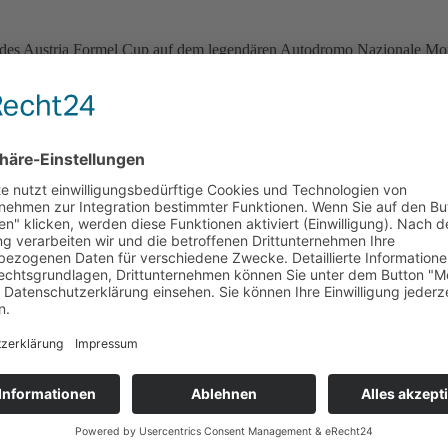
des Austria Formel Cup auf dem legendären Autodromo Nazionale Monz
erbedingungen und zahlreiche Positionskämpfe. Nach einem turbulenten 
der Meisterschaft weiter ausbauen. Sprint Race: Perego siegt nach tur
rt auf legendärem Highspeed-Kurs
 Rennwochenende in Vallelunga geht der Austria Formel Cup bereits E
 Tabellenführung
nlauf des Austria Formel Cup im italienischen Vallelunga erlebten di
t nach Sommerpause in Italien zurück