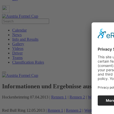
Calendar
News
Info and Results
Gallery
Videos
Driver
Teams
Classification Rules
Informationen und Ergebnisse aus 2013
Hockenheimring 07.04.2013 |
Rennen 1
|
Rennen 2
|
Wertung
|| (pdf)
Red Bull Ring 12.05.2013 |
Rennen 1
|
Rennen 2
|
Wertung
|| (pdf)